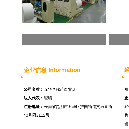
企业信息
Information
经
公司名称：
五华区锦芮百货店
所
法人代表：
翟瑞
更
注册地址：
云南省昆明市五华区护国街道文庙直街
经
48号附2112号
售
镜